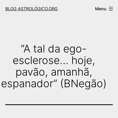
Skip
BLOG ASTROLÓGICO.ORG
Menu
to
content
“A tal da ego-
esclerose… hoje,
pavão, amanhã,
espanador” (BNegão)