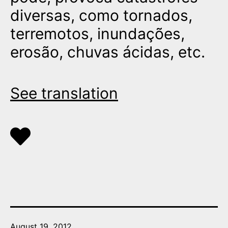
diversas, como tornados,
terremotos, inundações,
erosão, chuvas ácidas, etc.
See translation
Published
August 19, 2012