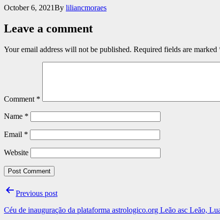
Published
October 6, 2021
By
liliancmoraes
Leave a comment
Your email address will not be published.
Required fields are marked
Comment
*
Name
*
Email
*
Website
Post
Previous post
navigation
Céu de inauguração da plataforma astrologico.org Leão asc Leão, Lua e