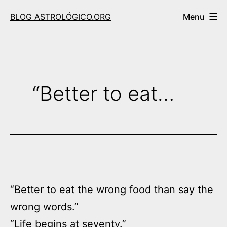
Skip
BLOG ASTROLÓGICO.ORG
Menu
to
content
“Better to eat…
“Better to eat the wrong food than say the
wrong words.”
“Life begins at seventy.”