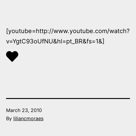
[youtube=http://www.youtube.com/watch?
v=YgtC93oUfNU&hl=pt_BR&fs=1&]
Published
March 23, 2010
By
liliancmoraes