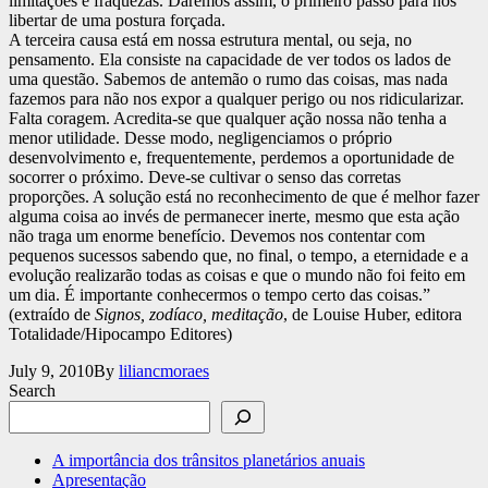
limitações e fraquezas. Daremos assim, o primeiro passo para nos
libertar de uma postura forçada.
A terceira causa está em nossa estrutura mental, ou seja, no
pensamento. Ela consiste na capacidade de ver todos os lados de
uma questão. Sabemos de antemão o rumo das coisas, mas nada
fazemos para não nos expor a qualquer perigo ou nos ridicularizar.
Falta coragem. Acredita-se que qualquer ação nossa não tenha a
menor utilidade. Desse modo, negligenciamos o próprio
desenvolvimento e, frequentemente, perdemos a oportunidade de
socorrer o próximo. Deve-se cultivar o senso das corretas
proporções. A solução está no reconhecimento de que é melhor fazer
alguma coisa ao invés de permanecer inerte, mesmo que esta ação
não traga um enorme benefício. Devemos nos contentar com
pequenos sucessos sabendo que, no final, o tempo, a eternidade e a
evolução realizarão todas as coisas e que o mundo não foi feito em
um dia. É importante conhecermos o tempo certo das coisas.”
(extraído de
Signos, zodíaco, meditação
, de Louise Huber, editora
Totalidade/Hipocampo Editores)
Published
July 9, 2010
By
liliancmoraes
Search
A importância dos trânsitos planetários anuais
Apresentação