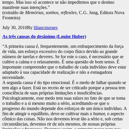
tempo. Mas isso só acontece se não impedirmos que o destino
manifeste suas intenções.”
(extraído de
Memórias, sonhos, reflexões
, C.G. Jung, Editora Nova
Fronteira)
Published
July 30, 2010
By
liliancmoraes
As três causas do desânimo (Louise Huber)
“A primeira causa é, frequentemente, um enfraquecimento da força
de vida, um esforço excessivo do corpo físico devido ao grande
número de tarefas e deveres. Se for este o caso, é necessário que se
cultive a calma e o relaxamento. É uma questão de bom senso. É
importante compreender que o trabalho de cada indivíduo deve estar
adaptado à sua capacidade de realização e não a esmagadora
necessidade.
A segunda causa é do tipo emocional. É o medo de falhar quando se
tem algo a fazer. Está no receio de ser criticado porque a pessoa tem
consciência de suas próprias limitações e insuficiências.
Psicologicamente, esse medo tem suas raízes no fato de que se toma
o trabalho e a si mesmo muito a sério, acreditando-se que o
progresso do mundo depende dos esforços de um único indivíduo. A
fim de atingir o equilíbrio, deve-se cultivar mais o humor, o aspecto
cômico das coisas. Não nos devemos levar tão a sério e, sob certas
circunstâncias, devemos rir de nós mesmos, de nossas próprias