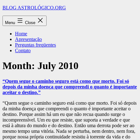
Skip
BLOG ASTROLÓGICO.ORG
to
content
Menu
Close
Home
Apresentação
Perguntas freqüentes
Contato
Month:
July 2010
“Quem segue o caminho seguro está como que morto. Foi só
depois da minha doença que compreendi o quanto é importante
aceitar o destino.”
“Quem segue o caminho seguro está como que morto. Foi só depois
da minha doença que compreendi o quanto é importante aceitar o
destino. Porque assim há um eu que não recua quando surge o
incompreensível. Um eu que resiste, que suporta a verdade e que
está à altura do mundo e do destino. Então uma derrota pode ser ao
mesmo tempo uma vitória. Nada se perturba, nem dentro, nem fora,
porque nossa própria continuidade resistiu à torrente da vida e do